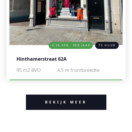
€ 36.000,- PER JAAR
TE HUUR
Hinthamerstraat 62A
95
m2 BVO
4.5
m frontbreedte
BEKIJK MEER