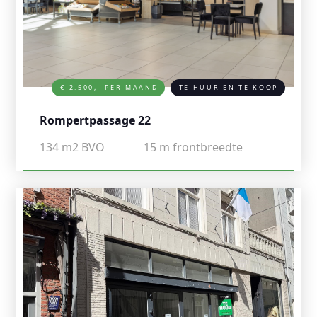
€ 2.500,- PER MAAND
TE HUUR EN TE KOOP
Rompertpassage 22
134
m2 BVO
15
m frontbreedte