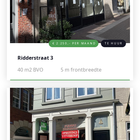
€ 2.250,- PER MAAND
TE HUUR
Ridderstraat 3
40
m2 BVO
5
m frontbreedte