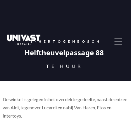
'S-HERTOGENBOSCH
Helftheuvelpassage 88
TE HUUR
De winkel is gelegen in het overdekte gedeelte, naast de entree
van Aldi, tegenover Lucardi en nabij Van Haren, Etos en
Intertoys.