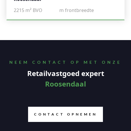
2215
m² BVO
m frontbreedte
NEEM CONTACT OP MET ONZE
Retailvastgoed expert
Roosendaal
CONTACT OPNEMEN